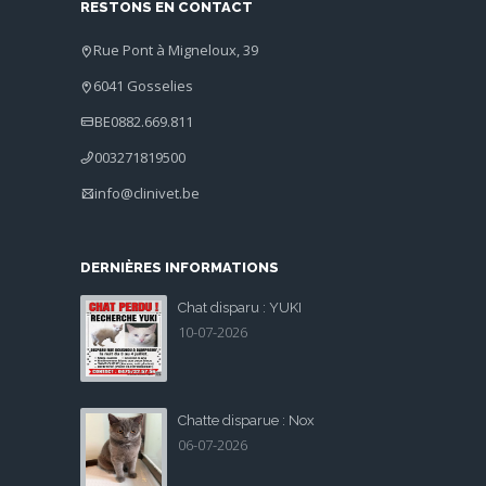
RESTONS EN CONTACT
Rue Pont à Migneloux, 39
6041 Gosselies
BE0882.669.811
003271819500
info@clinivet.be
DERNIÈRES INFORMATIONS
Chat disparu : YUKI
10-07-2026
Chatte disparue : Nox
06-07-2026