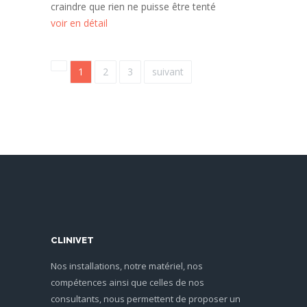
craindre que rien ne puisse être tenté
voir en détail
1
2
3
suivant
CLINIVET
Nos installations, notre matériel, nos
compétences ainsi que celles de nos
consultants, nous permettent de proposer un