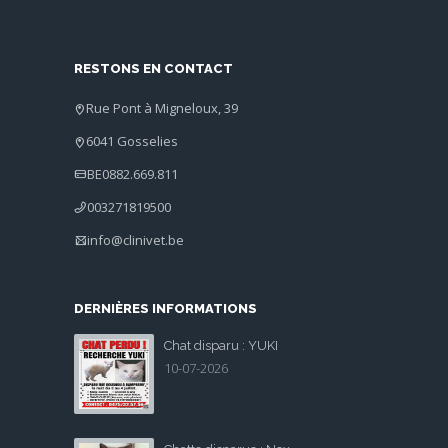
RESTONS EN CONTACT
Rue Pont à Migneloux, 39
6041 Gosselies
BE0882.669.811
003271819500
info@clinivet.be
DERNIÈRES INFORMATIONS
Chat disparu : YUKI
10-07-2026