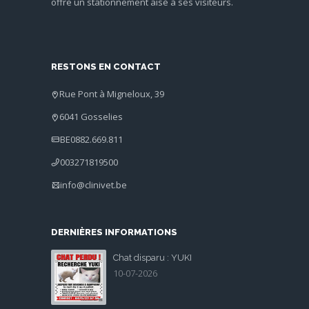
offre un stationnement aisé à ses visiteurs.
RESTONS EN CONTACT
Rue Pont à Migneloux, 39
6041 Gosselies
BE0882.669.811
003271819500
info@clinivet.be
DERNIÈRES INFORMATIONS
Chat disparu : YUKI
10-07-2026