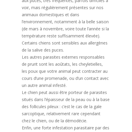
aux puces, très fréquentes, parfois difficiles à
voir, mais régulièrement présentes sur nos
animaux domestiques et dans
l’environnement, notamment à la belle saison
(de mars à novembre, voire toute l’année si la
température reste suffisamment élevée).
Certains chiens sont sensibles aux allergènes
de la salive des puces.
Les autres parasites externes responsables
de prurit sont les
aoûtats
, les
cheyletielles
,
les
poux
que votre animal peut contracter au
cours d’une promenade, ou d’un contact avec
un autre animal infesté.
Le chien peut aussi être porteur de parasites
situés dans l’épaisseur de la peau ou à la base
des follicules pileux : c’est le cas de la
gale
sarcoptique
, relativement rare cependant
chez le chien, ou de la
démodécie
.
Enfin, une
forte infestation parasitaire
par des