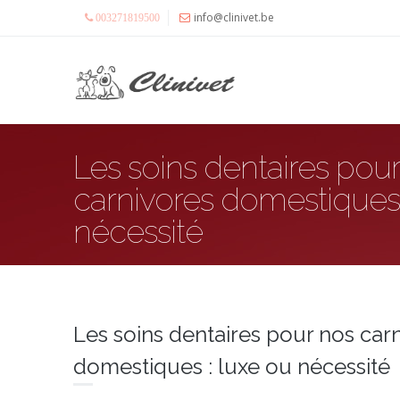
info@clinivet.be
003271819500
Les soins dentaires pou
carnivores domestiques 
nécessité
Les soins dentaires pour nos car
domestiques : luxe ou nécessité