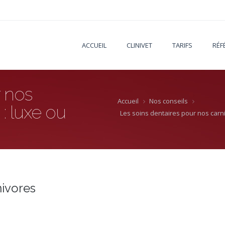
ACCUEIL
CLINIVET
TARIFS
RÉF
r nos
Accueil
Nos conseils
: luxe ou
Les soins dentaires pour nos carn
nivores