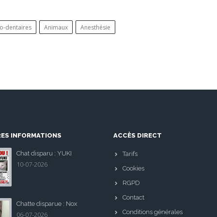
o-dentaires
Animaux
Anesthésie
RES INFORMATIONS
ACCÈS DIRECT
Chat disparu : YUKI
Tarifs
10-07-2026
Cookies
RGPD
Contact
Chatte disparue : Nox
Conditions générales
06-07-2026