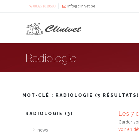
info@clinivet.be
003271819500
Radiologie
MOT-CLÉ :
RADIOLOGIE
(3 RÉSULTATS
Les 7 
RADIOLOGIE (3)
Garder so
voir en dét
news