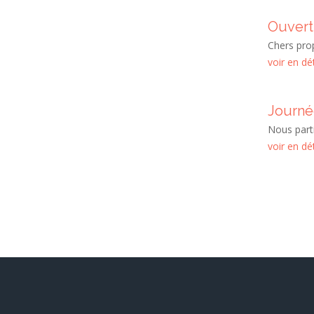
Ouvert
Chers prop
voir en dét
Journé
Nous part
voir en dét