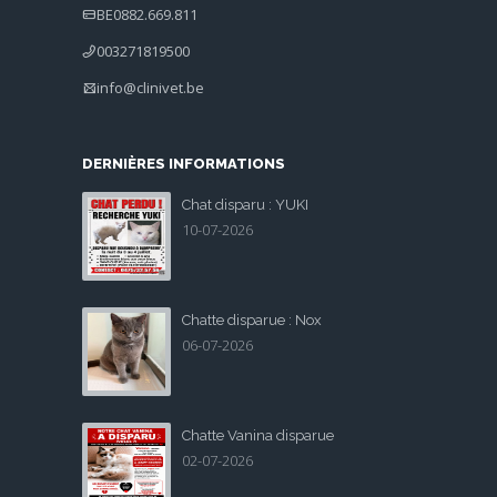
BE0882.669.811
003271819500
info@clinivet.be
DERNIÈRES INFORMATIONS
Chat disparu : YUKI
10-07-2026
Chatte disparue : Nox
06-07-2026
Chatte Vanina disparue
02-07-2026