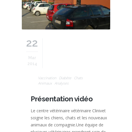
22
Mar
2014
Vaccination
Diabète
Chats
Animaux
Analyses
Présentation vidéo
Le centre vétérinaire vétérinaire Clinivet
soigne les chiens, chats et les nouveaux
animaux de compagnie.Une équipe de
plusieurs vétérinaires prendront soin de