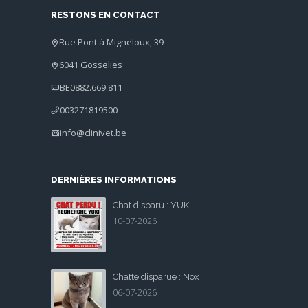
RESTONS EN CONTACT
Rue Pont à Migneloux, 39
6041 Gosselies
BE0882.669.811
003271819500
info@clinivet.be
DERNIÈRES INFORMATIONS
Chat disparu : YUKI
10-07-2026
Chatte disparue : Nox
06-07-2026