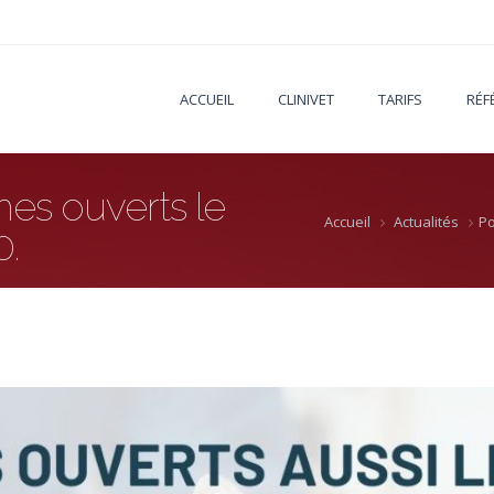
ACCUEIL
CLINIVET
TARIFS
RÉF
es ouverts le
Accueil
Actualités
Po
0.