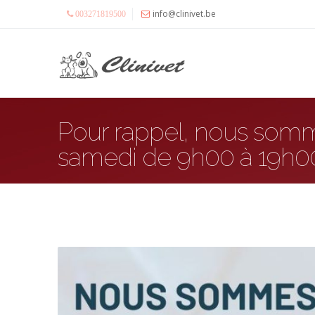
info@clinivet.be
003271819500
Pour rappel, nous somm
samedi de 9h00 à 19h0