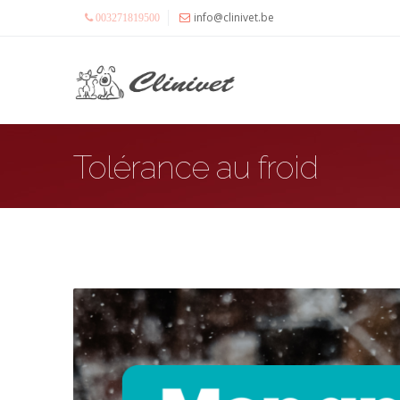
info@clinivet.be
003271819500
Tolérance au froid