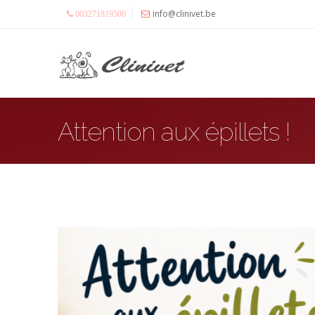
info@clinivet.be
003271819500
Attention aux épillets !