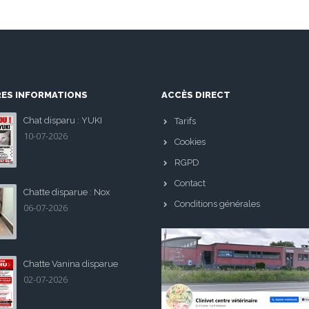
RES INFORMATIONS
ACCÈS DIRECT
Chat disparu : YUKI
Tarifs
10-07-2026
Cookies
RGPD
Contact
Chatte disparue : Nox
Conditions générales
06-07-2026
Chatte Vanina disparue
02-07-2026