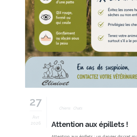
27
Chiens
Chats
Avr
Attention aux épillets !
2026
Attention aux épillets : un danger discret m