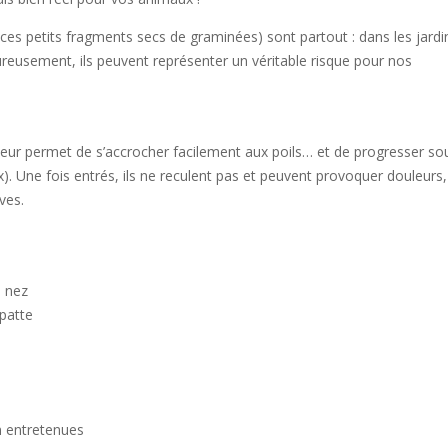
 (ces petits fragments secs de graminées) sont partout : dans les jardin
eusement, ils peuvent représenter un véritable risque pour nos
leur permet de s’accrocher facilement aux poils… et de progresser sou
ux). Une fois entrés, ils ne reculent pas et peuvent provoquer douleurs,
ves.
 nez
 patte
n entretenues